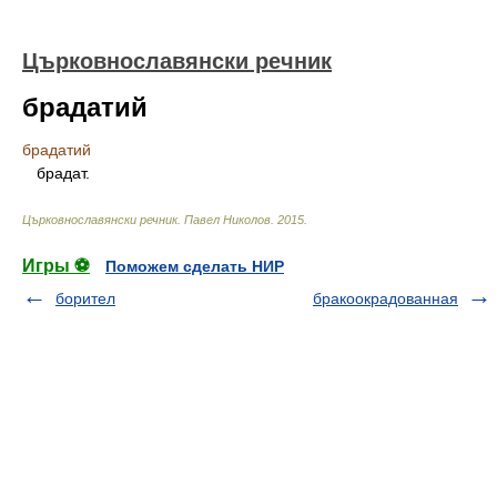
Църковнославянски речник
брадатий
брадатий
брадат.
Църковнославянски речник
.
Павел Николов
.
2015
.
Игры ⚽
Поможем сделать НИР
борител
бракоокрадованная