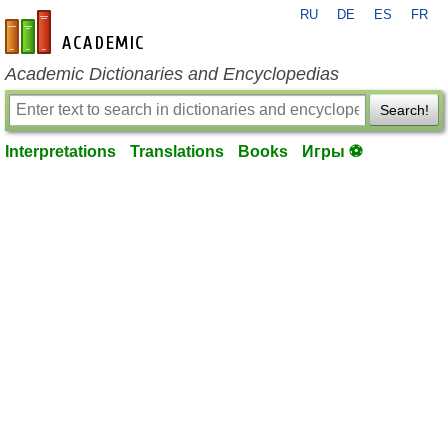
RU
DE
ES
FR
en-academic.com
Academic Dictionaries and Encyclopedias
Search!
Interpretations
Translations
Books
Игры ⚽